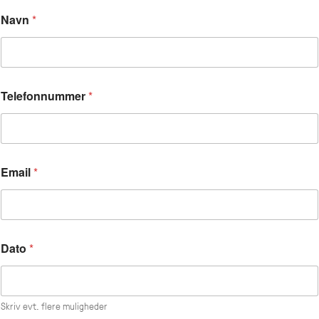
/
Navn
*
A
n
t
a
l
A
Telefonnummer
*
n
d
r
e
Email
*
Dato
*
Skriv evt. flere muligheder